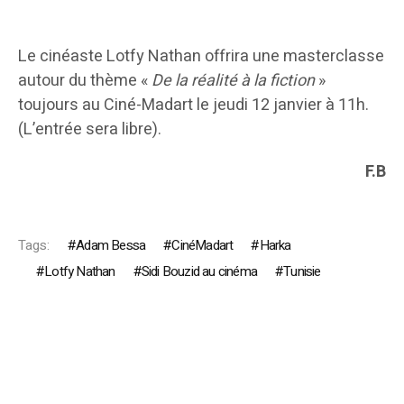
Le cinéaste Lotfy Nathan offrira une masterclasse
autour du thème «
De la réalité à la fiction
»
toujours au Ciné-Madart le jeudi 12 janvier à 11h.
(L’entrée sera libre).
F.B
Tags:
Adam Bessa
CinéMadart
Harka
Lotfy Nathan
Sidi Bouzid au cinéma
Tunisie