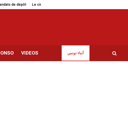
dépôt
Le cinéma tunisien en force à la 15ᵉ édition du Festival du film africa
CONSO
VIDEOS
أنباء تونس