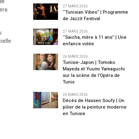
de
27 MARS 2026
mera
‘‘Tunisian Vibes’’ | Programme
de Jazzit Festival
u
27 MARS 2026
‘‘Saicha, mère à 11 ans’’ | Une
cielle
enfance volée
26 MARS 2026
Tunisie-Japon | Tomoko
Mayeda et Yuumi Yamaguchi
sur la scène de l’Opéra de
Tunis
26 MARS 2026
Décès de Hassen Soufy | Un
pilier de la peinture moderne
en Tunisie