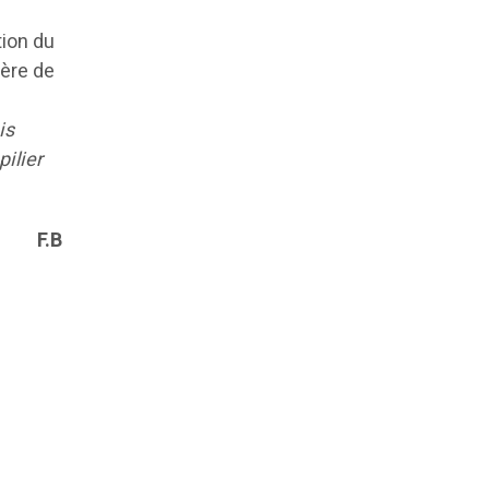
tion du
tère de
is
pilier
F.B