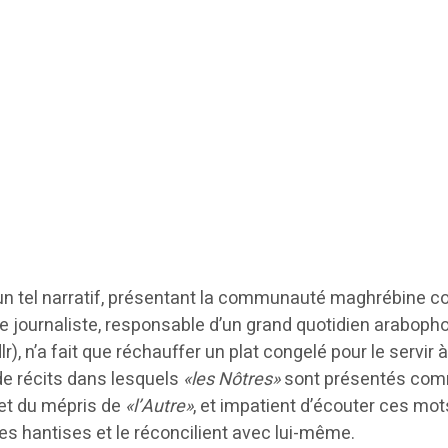
à un tel narratif, présentant la communauté maghrébine
re journaliste, responsable d’un grand quotidien araboph
dlr), n’a fait que réchauffer un plat congelé pour le servir 
de récits dans lesquels
«les Nôtres»
sont présentés co
 et du mépris de
«l’Autre»
, et impatient d’écouter ces mot
es hantises et le réconcilient avec lui-même.