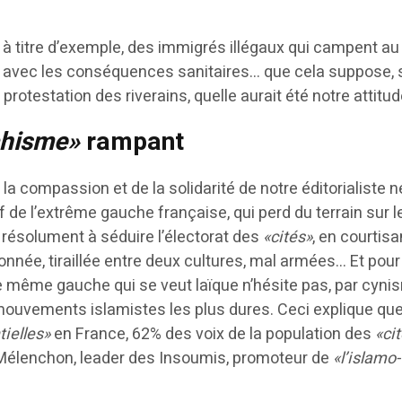
 à titre d’exemple, des immigrés illégaux qui campent au
s avec les conséquences sanitaires… que cela suppose,
protestation des riverains, quelle aurait été notre attitud
chisme»
rampant
e la compassion et de la solidarité de notre éditorialiste ne
f de l’extrême gauche française, qui perd du terrain sur l
e résolument à séduire l’électorat des
«cités»
, en courtisa
nnée, tiraillée entre deux cultures, mal armées… Et pour
te même gauche qui se veut laïque n’hésite pas, par cyni
 mouvements islamistes les plus dures. Ceci explique que
tielles»
en France, 62% des voix de la population des
«ci
 Mélenchon, leader des Insoumis, promoteur de
«l’islamo-