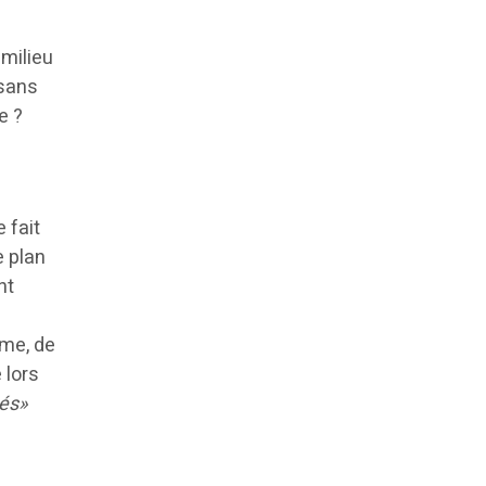
 milieu
 sans
e ?
 fait
e plan
nt
sme, de
 lors
tés»