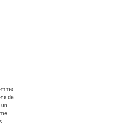
 comme
one de
à un
mme
s