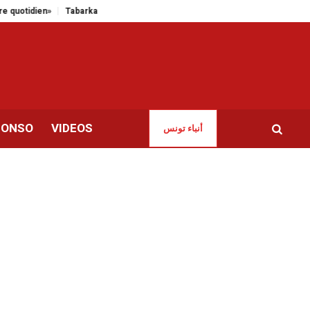
Tabarka | Le siège du Corail sportif vandalisé et incendié par des inconnu
CONSO
VIDEOS
أنباء تونس