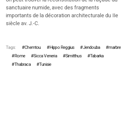
sanctuaire numide, avec des fragments
importants de la décoration architecturale du IIe
siècle av. J.-C.
Tags:
Chemtou
Hippo Reggius
Jendouba
marbre
Rome
Sicca Veneria
Simitthus
Tabarka
Thabraca
Tunisie