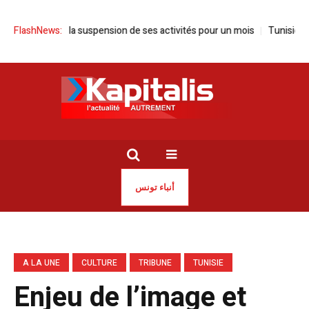
nonce la suspension de ses activités pour un mois
FlashNews:
Tunisie | Sayed Fe
أنباء تونس
A LA UNE
CULTURE
TRIBUNE
TUNISIE
Enjeu de l’image et