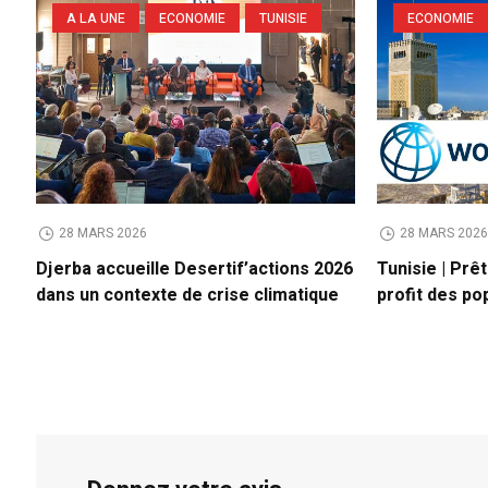
A LA UNE
ECONOMIE
TUNISIE
ECONOMIE
28 MARS 2026
28 MARS 202
Djerba accueille Desertif’actions 2026
Tunisie | Prê
dans un contexte de crise climatique
profit des po