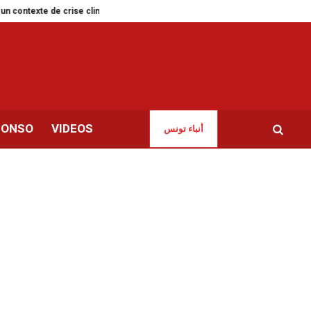
 de crise climatique
Tunisie | Liste des nouveaux dirigeants de l’UGTT
CONSO
VIDEOS
أنباء تونس