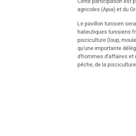
Cette participation est
agricoles (Apia) et du G
Le pavillon tunisien se
halieutiques tunisiens f
pisciculture (loup, moul
qu’une importante délé
d’hommes d’affaires et 
pêche, de la pisciculture