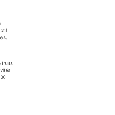
n
ctif
ays,
 fruits
ivités
400