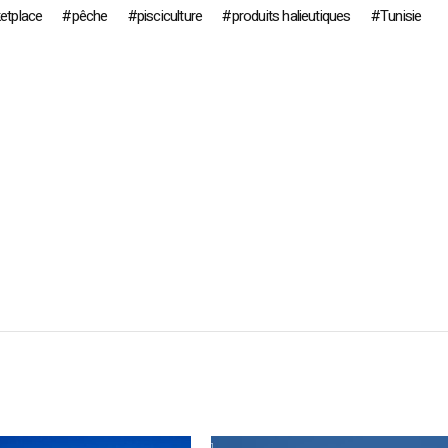
etplace
pêche
pisciculture
produits halieutiques
Tunisie