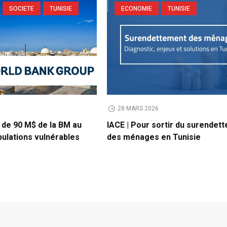
SOCIETE
TUNISIE
ECONOMIE
TUNISIE
6
28 MARS 2026
t de 90 M$ de la BM au
IACE | Pour sortir du surendet
pulations vulnérables
des ménages en Tunisie