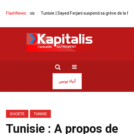
pour un mois
FlashNews:
Tunisie | Sayed Ferjani suspend sa grève de la faim
L’
أنباء تونس
SOCIETE
TUNISIE
Tunisie : A propos de