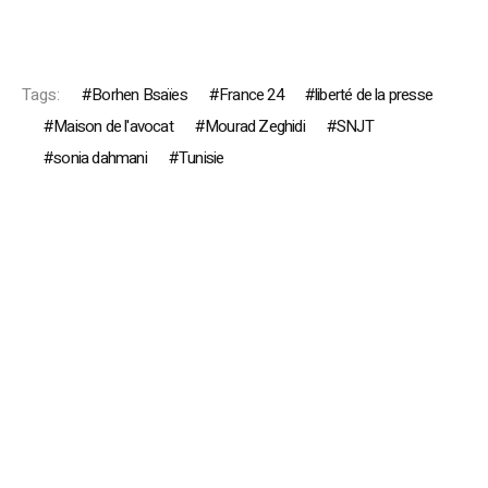
Tags:
Borhen Bsaïes
France 24
liberté de la presse
Maison de l'avocat
Mourad Zeghidi
SNJT
sonia dahmani
Tunisie