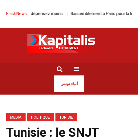
oulez plus, dépensez moins
FlashNews:
Rassemblement à Paris pour la libération
أنباء تونس
MEDIA
POLITIQUE
TUNISIE
Tunisie : le SNJT