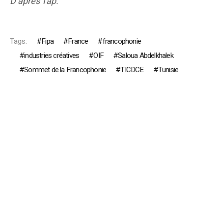
D’après Tap.
Tags:
Fipa
France
francophonie
industries créatives
OIF
Saloua Abdelkhalek
Sommet de la Francophonie
TICDCE
Tunisie