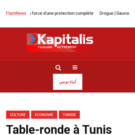
ance | La force d’une protection complète
FlashNews:
Drogue | Sauvons nos jeune
أنباء تونس
CULTURE
ECONOMIE
TUNISIE
Table-ronde à Tunis