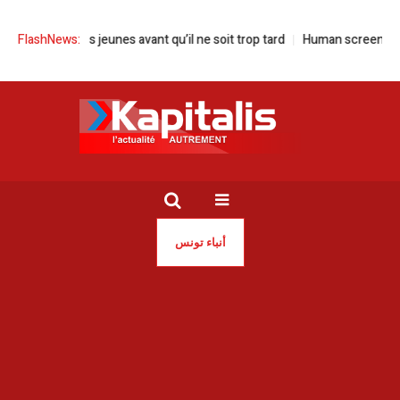
uvons nos jeunes avant qu’il ne soit trop tard
FlashNews:
Human screen festival à 
أنباء تونس