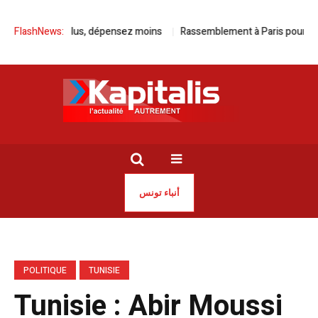
ia, roulez plus, dépensez moins
FlashNews:
Rassemblement à Paris pour la libér
أنباء تونس
POLITIQUE
TUNISIE
Tunisie : Abir Moussi