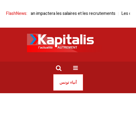
re en Iran impactera les salaires et les recrutements
FlashNews:
Les dessous de la 
أنباء تونس