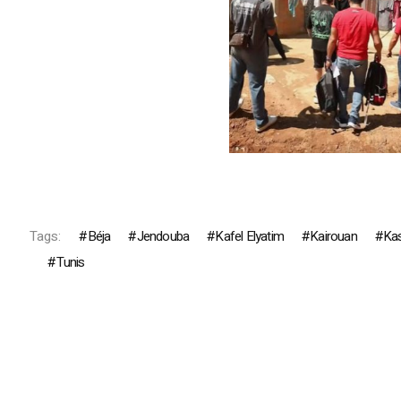
Tags:
Béja
Jendouba
Kafel Elyatim
Kairouan
Kas
Tunis