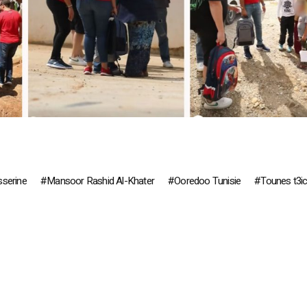
serine
Mansoor Rashid Al-Khater
Ooredoo Tunisie
Tounes t3i