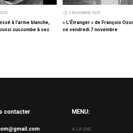
2025
3 NOVEMBRE 2025
essé à l’arme blanche,
« L’Étranger » de François Ozon
oussi succombe à ses
ce vendredi 7 novembre
s contacter
MENU:
s.com@gmail.com
A LA UNE