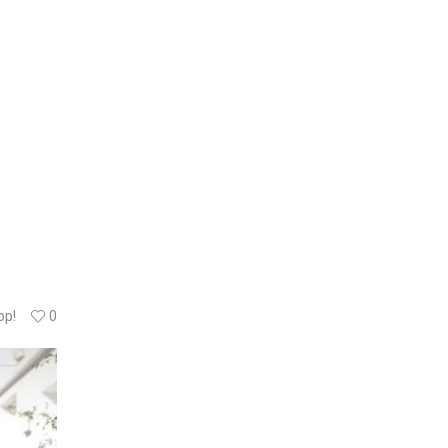
op!
0