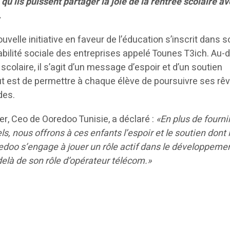
 qu’ils puissent partager la joie de la rentrée scolaire a
.
ouvelle initiative en faveur de l’éducation s’inscrit dans 
lité sociale des entreprises appelé Tounes T3ich. Au-d
 scolaire, il s’agit d’un message d’espoir et d’un soutien
ut est de permettre à chaque élève de poursuivre ses rê
des.
r, Ceo de Ooredoo Tunisie, a déclaré :
«En plus de fournir
ls, nous offrons à ces enfants l’espoir et le soutien dont i
redoo s’engage à jouer un rôle actif dans le développeme
-delà de son rôle d’opérateur télécom.»