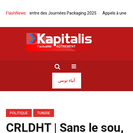
able au centre des Journées Packaging 2025
FlashNews:
Appels à une action urg
أنباء تونس
POLITIQUE
TUNISIE
CRLDHT | Sans le sou,