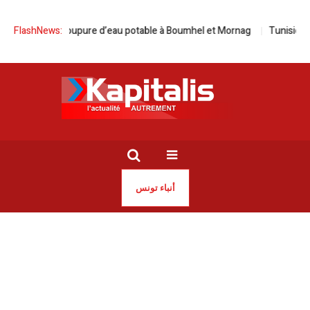
Coupure d’eau potable à Boumhel et Mornag
FlashNews:
Tunisie | Les autorités 
أنباء تونس