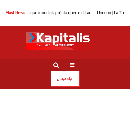
re énergétique mondial après la guerre d’Iran
FlashNews:
Unesco | La Tunisie réa
أنباء تونس