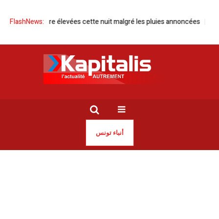
 élevées cette nuit malgré les pluies annoncées
FlashNews:
​Taekwondo | Adam Se
أنباء تونس