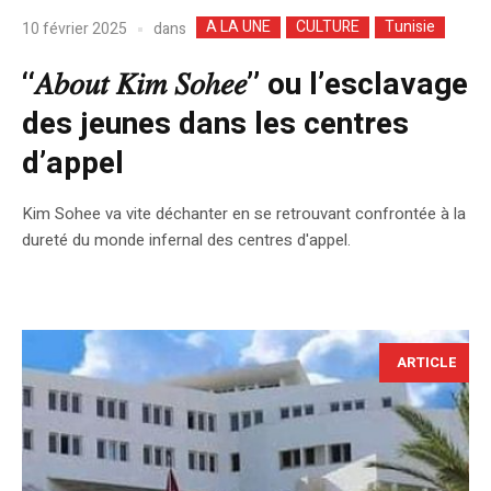
A LA UNE
CULTURE
Tunisie
dans
10 février 2025
‘‘𝐴𝑏𝑜𝑢𝑡 𝐾𝑖𝑚 𝑆𝑜ℎ𝑒𝑒’’ ou l’esclavage
des jeunes dans les centres
d’appel
Kim Sohee va vite déchanter en se retrouvant confrontée à la
dureté du monde infernal des centres d'appel.
ARTICLE