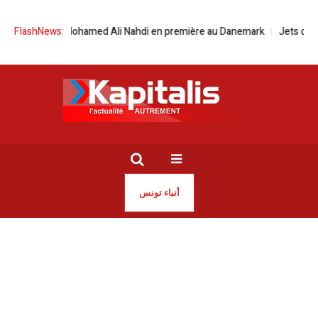
hamed Ali Nahdi en première au Danemark
FlashNews:
Jets de déchets sur les voie
أنباء تونس