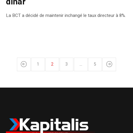
dinar
La BCT a décidé de maintenir inchangé le taux directeur à 8%.
1
2
3
…
5