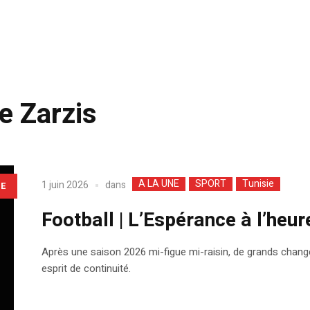
e Zarzis
A LA UNE
SPORT
Tunisie
dans
1 juin 2026
LE
Football | L’Espérance à l’heure
Après une saison 2026 mi-figue mi-raisin, de grands chan
esprit de continuité.