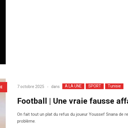
A LA UNE
SPORT
Tunisie
dans
7 octobre 2025
LE
Football | Une vraie fausse af
On fait tout un plat du refus du joueur Youssef Snana de rejo
problème.