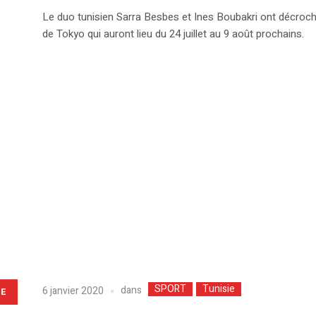
Le duo tunisien Sarra Besbes et Ines Boubakri ont décroché
de Tokyo qui auront lieu du 24 juillet au 9 août prochains.
SPORT
Tunisie
dans
6 janvier 2020
LE