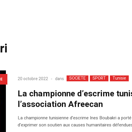
ri
SOCIETE
SPORT
Tunisie
dans
20 octobre 2022
LE
La championne d’escrime tunis
l’association Afreecan
La championne tunisienne d’escrime Ines Boubakri a porté l
d’exprimer son soutien aux causes humanitaires défendues