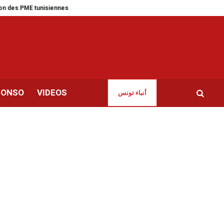
PME tunisiennes
Nakba | La Tunisie réaffirme son soutien inconditionnel à 
CONSO
VIDEOS
أنباء تونس