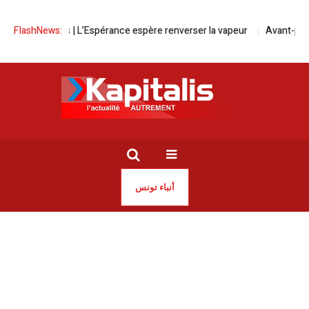
 L’Espérance espère renverser la vapeur
FlashNews:
Avant-première à Marseille d
أنباء تونس