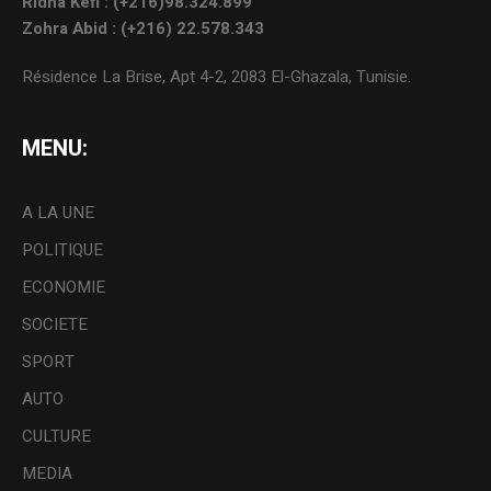
Ridha Kefi : (+216)98.324.899
Zohra Abid : (+216) 22.578.343
Résidence La Brise, Apt 4-2, 2083 El-Ghazala, Tunisie.
MENU:
A LA UNE
POLITIQUE
ECONOMIE
SOCIETE
SPORT
AUTO
CULTURE
MEDIA