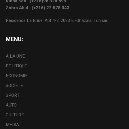
Ridha Kefi : (+216)98.324.899
Zohra Abid : (+216) 22.578.343
Résidence La Brise, Apt 4-2, 2083 El-Ghazala, Tunisie.
MENU:
A LA UNE
POLITIQUE
ECONOMIE
SOCIETE
SPORT
AUTO
CULTURE
MEDIA