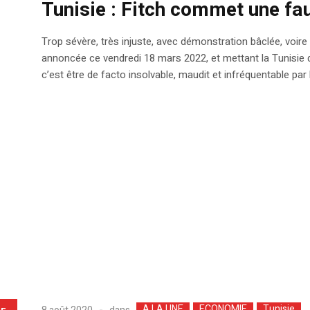
Tunisie : Fitch commet une fa
Trop sévère, très injuste, avec démonstration bâclée, voire
annoncée ce vendredi 18 mars 2022, et mettant la Tunisie 
c’est être de facto insolvable, maudit et infréquentable par le
A LA UNE
ECONOMIE
Tunisie