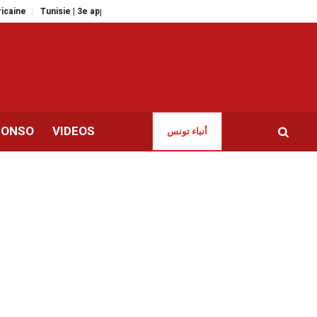
unisie | 3e appel à propositions du Fonds d’appui Adapt Investissements
CONSO
VIDEOS
أنباء تونس