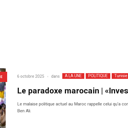
A LA UNE
POLITIQUE
Tunisie
dans
6 octobre 2025
LE
Le paradoxe marocain | «Inves
Le malaise politique actuel au Maroc rappelle celui qu'a conn
Ben Ali.