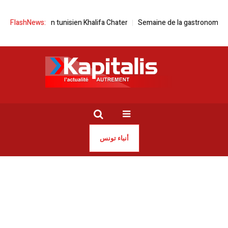
rien tunisien Khalifa Chater
FlashNews:
Semaine de la gastronomie espagnole à T
أنباء تونس