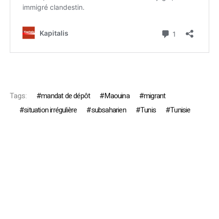
Tags:
mandat de dépôt
Maouina
migrant
situation irrégulière
subsaharien
Tunis
Tunisie