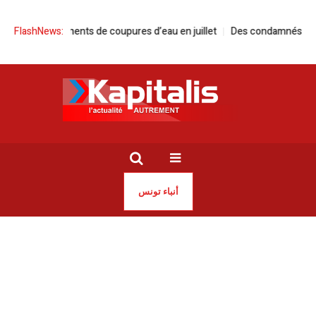
nts de coupures d’eau en juillet
FlashNews:
Des condamnés nettoient une plage 
أنباء تونس