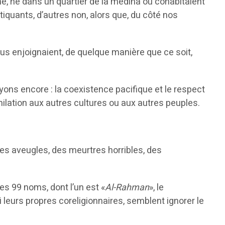
 né dans un quartier de la médina où cohabitaient
tiquants, d’autres non, alors que, du côté nos
us enjoignaient, de quelque manière que ce soit,
oyons encore : la coexistence pacifique et le respect
milation aux autres cultures ou aux autres peuples.
es aveugles, des meurtres horribles, des
es 99 noms, dont l’un est «
Al-Rahman
», le
 leurs propres coreligionnaires, semblent ignorer le