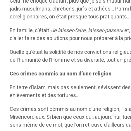
Cela me choque d’autant plus que je suis musulman
jadis musulmans, chrétiens, juifs et athées… Parmi le
coreligionnaires, on était presque tous pratiquants…
En famille, c’était «
le laisser-faire, laisser-passer
» et
d’aller faire des ablutions pour nous préparer à la 
Quelle qu’était la solidité de nos convictions religi
de l’humanité de l’Homme et sa diversité, tout en pr
Ces crimes commis au nom d’une religion
En terre d’islam, mais pas seulement, sévissent des
enlèvements et des tortures…
Ces crimes sont commis au nom d’une religion, l’islam
Miséricordieux. Si bien que ceux qui, aujourd’hui, t
sens même de ce mot, que l’on retrouve d’ailleurs d