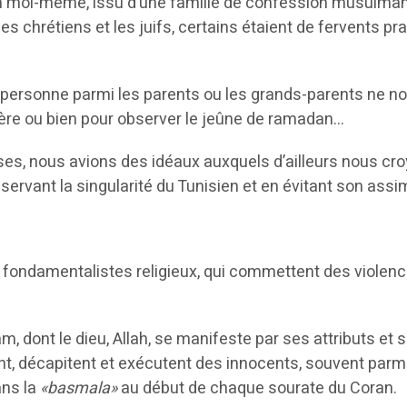
 moi-même, issu d’une famille de confession musulmane,
s chrétiens et les juifs, certains étaient de fervents pra
, personne parmi les parents ou les grands-parents ne no
prière ou bien pour observer le jeûne de ramadan…
euses, nous avions des idéaux auxquels d’ailleurs nous cr
éservant la singularité du Tunisien et en évitant son assi
 fondamentalistes religieux, qui commettent des violenc
, dont le dieu, Allah, se manifeste par ses attributs et s
uent, décapitent et exécutent des innocents, souvent parmi
ans la
«basmala»
au début de chaque sourate du Coran.