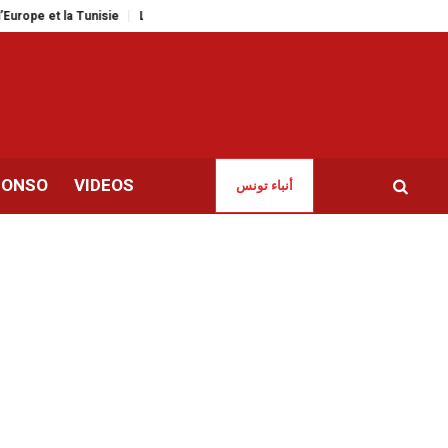
t la Tunisie
La musique italienne en force dans les festivals d’été tunisie
CONSO
VIDEOS
أنباء تونس