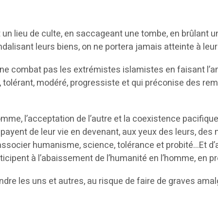
 lieu de culte, en saccageant une tombe, en brûlant un li
alisant leurs biens, on ne portera jamais atteinte à leu
ne combat pas les extrémistes islamistes en faisant l’a
rt, tolérant, modéré, progressiste et qui préconise des r
omme, l’acceptation de l’autre et la coexistence pacifiqu
 le payent de leur vie en devenant, aux yeux des leurs, de
ssocier humanisme, science, tolérance et probité…Et d’
t participent à l’abaissement de l’humanité en l’homme, en
nfondre les uns et autres, au risque de faire de graves a