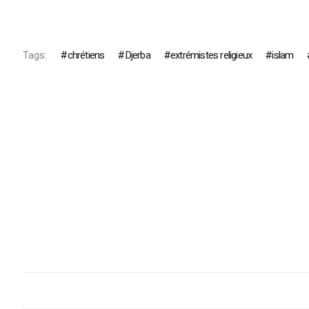
Tags:
chrétiens
Djerba
extrémistes religieux
islam