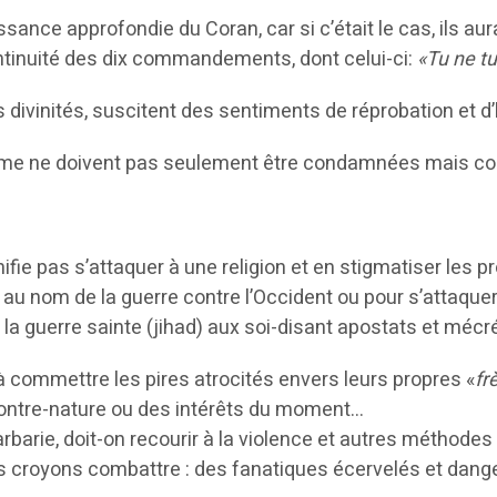
nce approfondie du Coran, car si c’était le cas, ils aur
ntinuité des dix commandements, dont celui-ci:
«Tu ne tu
es divinités, suscitent des sentiments de réprobation et 
trême ne doivent pas seulement être condamnées mais c
ie pas s’attaquer à une religion et en stigmatiser les pro
llent au nom de la guerre contre l’Occident ou pour s’attaq
 la guerre sainte (jihad) aux soi-disant apostats et méc
s à commettre les pires atrocités envers leurs propres «
fr
 contre-nature ou des intérêts du moment…
barie, doit-on recourir à la violence et autres méthodes
 croyons combattre : des fanatiques écervelés et dang