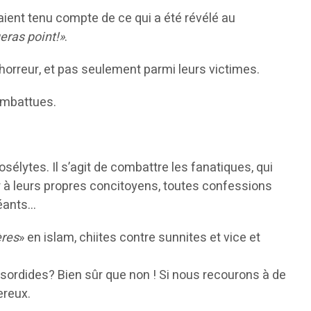
aient tenu compte de ce qui a été révélé au
eras point!»
.
d’horreur, et pas seulement parmi leurs victimes.
ombattues.
sélytes. Il s’agit de combattre les fanatiques, qui
uer à leurs propres concitoyens, toutes confessions
réants…
ères
» en islam, chiites contre sunnites et vice et
 sordides? Bien sûr que non ! Si nous recourons à de
ereux.