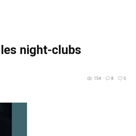
les night-clubs
154
8
0