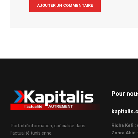
Alternative:
Pour nou
kapitali
Ridha Kefi 
Portail d’information, spécialisé dans
Zohra Abid 
l’actualité tunisienne.