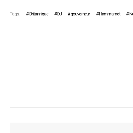
Tags:
Britannique
DJ
gouverneur
Hammamet
N