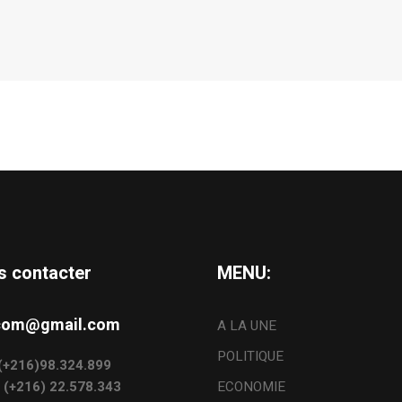
s contacter
MENU:
s.com@gmail.com
A LA UNE
POLITIQUE
: (+216)98.324.899
: (+216) 22.578.343
ECONOMIE