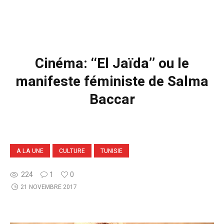
Cinéma: ‘‘El Jaïda’’ ou le
manifeste féministe de Salma
Baccar
A LA UNE
CULTURE
TUNISIE
224
1
0
21 NOVEMBRE 2017