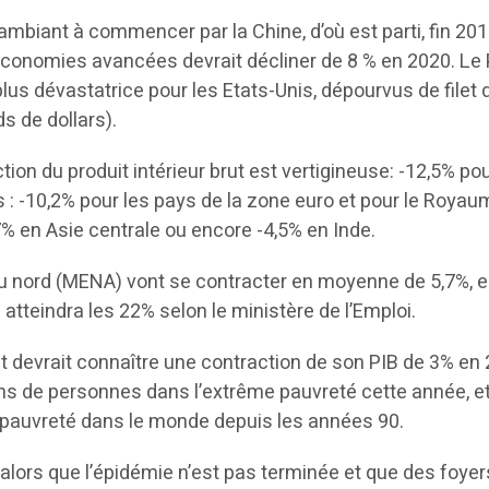
biant à commencer par la Chine, d’où est parti, fin 2019
économies avancées devrait décliner de 8 % en 2020. Le
 plus dévastatrice pour les Etats-Unis, dépourvus de filet
s de dollars).
n du produit intérieur brut est vertigineuse: -12,5% pour 
 : -10,2% pour les pays de la zone euro et pour le Royaum
7% en Asie centrale ou encore -4,5% en Inde.
 nord (MENA) vont se contracter en moyenne de 5,7%, en 
atteindra les 22% selon le ministère de l’Emploi.
evrait connaître une contraction de son PIB de 3% en 20
ions de personnes dans l’extrême pauvreté cette année, 
 pauvreté dans le monde depuis les années 90.
 alors que l’épidémie n’est pas terminée et que des foye