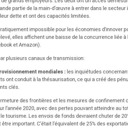
t de grands employeurs. Les deux ont un accès démesuré 
rande partie de la main-d’œuvre à entrer dans le secteu
eur dette et ont des capacités limitées.
 pratiquement impossible pour les économies d’innover po
levé, elles affichent une baisse de la concurrence liée
cebook et Amazon).
ar plusieurs canaux de transmission:
provisionnement mondiales :
les inquiétudes concernant
nt conduit à la thésaurisation, ce qui a créé des pénur
nts clés.
fermeture des frontières et les mesures de confinement o
 l’année 2020, avec des pertes pouvant atteindre au tota
 le tourisme. Les envois de fonds devraient chuter de 20
 être important. C’était l’équivalent de 25% des exporta