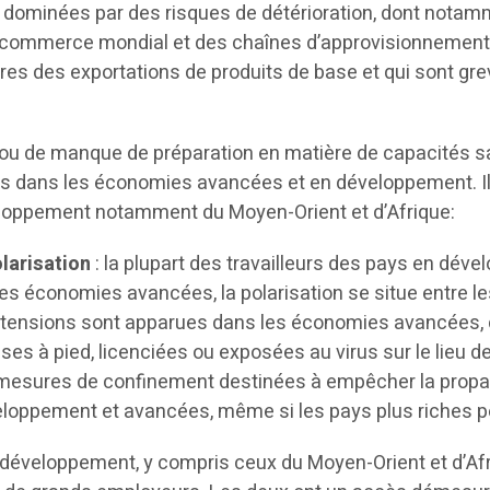
et dominées par des risques de détérioration, dont nota
u commerce mondial et des chaînes d’approvisionnement.
aires des exportations de produits de base et qui sont gr
 ou de manque de préparation en matière de capacités san
es dans les économies avancées et en développement. Il 
eloppement notamment du Moyen-Orient et d’Afrique:
larisation
: la plupart des travailleurs des pays en dév
 les économies avancées, la polarisation se situe entre l
s tensions sont apparues dans les économies avancées, 
ises à pied, licenciées ou exposées au virus sur le lieu de
s mesures de confinement destinées à empêcher la propaga
loppement et avancées, même si les pays plus riches peu
éveloppement, y compris ceux du Moyen-Orient et d’Afriq