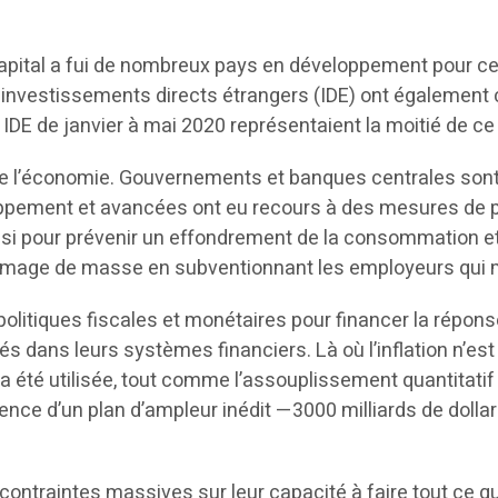
capital a fui de nombreux pays en développement pour 
investissements directs étrangers (IDE) ont également c
es IDE de janvier à mai 2020 représentaient la moitié de c
n de l’économie. Gouvernements et banques centrales so
oppement et avancées ont eu recours à des mesures de p
ussi pour prévenir un effondrement de la consommation e
ômage de masse en subventionnant les employeurs qui main
olitiques fiscales et monétaires pour financer la répon
ités dans leurs systèmes financiers. Là où l’inflation n’e
été utilisée, tout comme l’assouplissement quantitatif e
nce d’un plan d’ampleur inédit —3000 milliards de dollars e
ntraintes massives sur leur capacité à faire tout ce qui