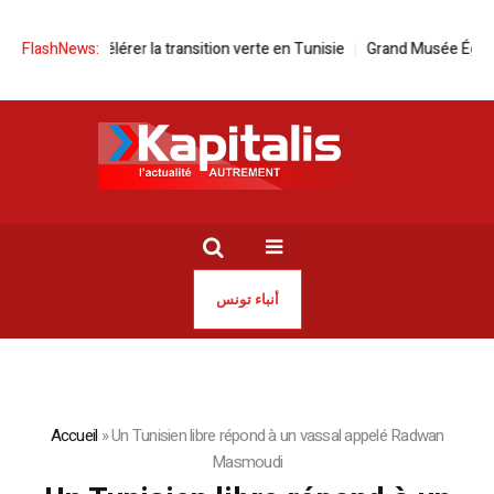
 pour accélérer la transition verte en Tunisie
FlashNews:
Grand Musée Égyptien | 
أنباء تونس
Accueil
»
Un Tunisien libre répond à un vassal appelé Radwan
Masmoudi