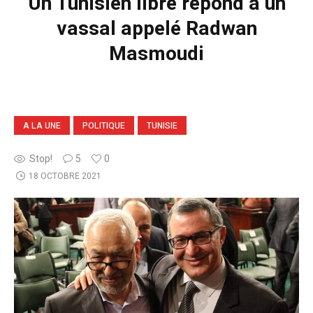
Un Tunisien libre répond à un
vassal appelé Radwan
Masmoudi
A LA UNE
POLITIQUE
TUNISIE
Stop!
5
0
18 OCTOBRE 2021