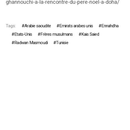
ghannouchi-a-la-rencontre-du-pere-noel-a-doha/
Tags:
Arabie saoudite
Emirats arabes unis
Ennahdha
Etats-Unis
Frères musulmans
Kais Saied
Radwan Masmoudi
Tunisie