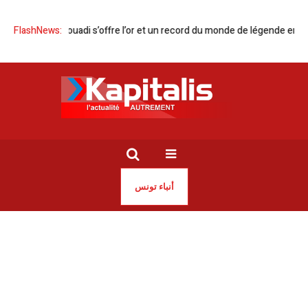
hmed Jaouadi s’offre l’or et un record du monde de légende en NCAA
FlashNews:
A
أنباء تونس