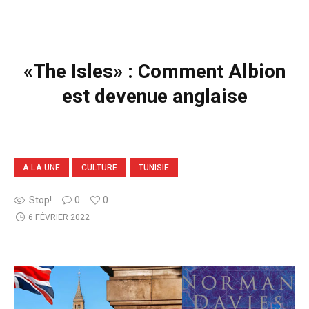
«The Isles» : Comment Albion
est devenue anglaise
A LA UNE
CULTURE
TUNISIE
Stop!
0
0
6 FÉVRIER 2022