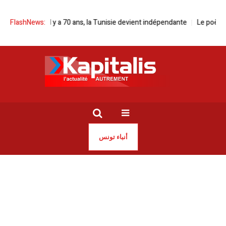
 l’ISHC | Il y a 70 ans, la Tunisie devient indépendante
FlashNews:
Le poème du dima
أنباء تونس