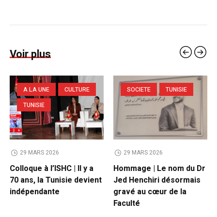
Voir plus
A LA UNE
CULTURE
SOCIETE
TUNISIE
TUNISIE
29 MARS 2026
29 MARS 2026
Colloque à l’ISHC | Il y a
Hommage | Le nom du Dr
70 ans, la Tunisie devient
Jed Henchiri désormais
indépendante
gravé au cœur de la
Faculté