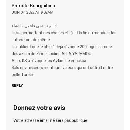
Patriôte Bourguibien
JUIN 04, 2022 AT 9:02AM
ادا لم تستحي فافعل ما تشاء
Ils se permettent des choses et c’est la fin du monde si les
autres font de même
Ils oublient que le bhiri à déjà révoqué 200 juges comme
des azlam de Zineelabidine ALLA YARHMOU
Alors KS à révoqué les Azlam de ennakba
Sals envihisseurs menteurs voleurs qui ont détruit notre
belle Tunisie
REPLY
Donnez votre avis
Votre adresse email ne sera pas publique.