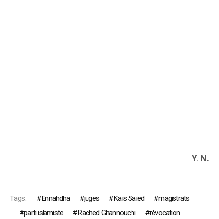
Y. N.
Tags:
Ennahdha
juges
Kaïs Saïed
magistrats
parti islamiste
Rached Ghannouchi
révocation