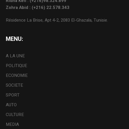
Ridha Kefi : (+216)98.324.899
Zohra Abid : (+216) 22.578.343
Résidence La Brise, Apt 4-2, 2083 El-Ghazala, Tunisie.
MENU:
A LA UNE
POLITIQUE
ECONOMIE
SOCIETE
SPORT
AUTO
CULTURE
MEDIA