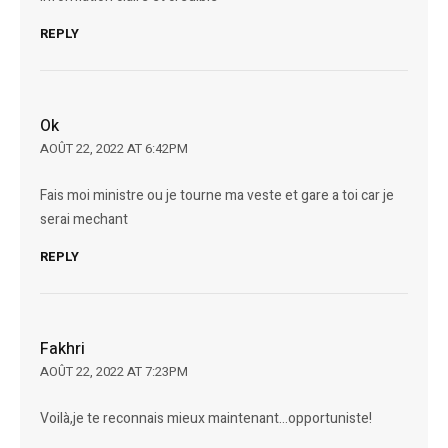
REPLY
Ok
AOÛT 22, 2022 AT 6:42PM
Fais moi ministre ou je tourne ma veste et gare a toi car je
serai mechant
REPLY
Fakhri
AOÛT 22, 2022 AT 7:23PM
Voilà,je te reconnais mieux maintenant…opportuniste!