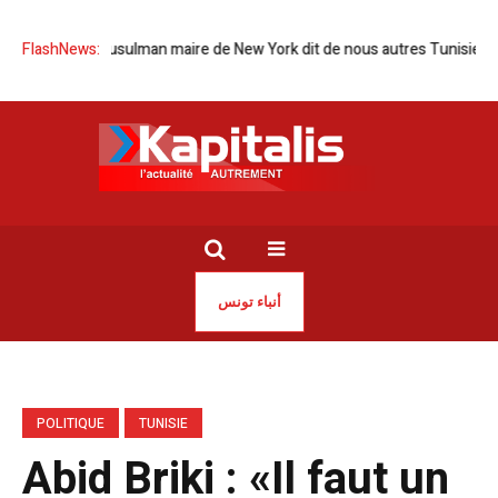
ion d’un musulman maire de New York dit de nous autres Tunisiens
FlashNews:
Sa
أنباء تونس
POLITIQUE
TUNISIE
Abid Briki : «Il faut un