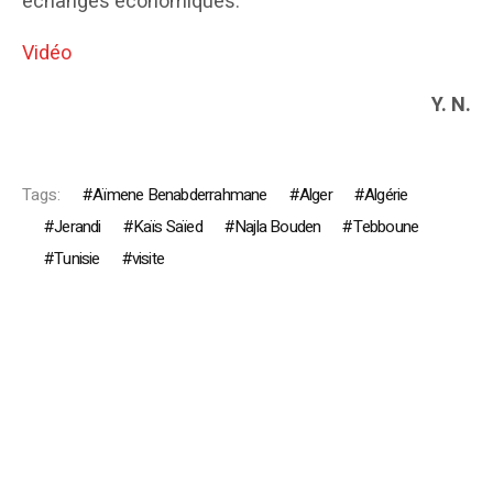
échanges économiques.
Vidéo
Y. N.
Tags:
Aïmene Benabderrahmane
Alger
Algérie
Jerandi
Kaïs Saïed
Najla Bouden
Tebboune
Tunisie
visite