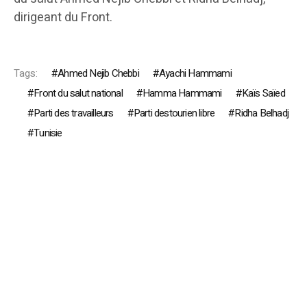
dirigeant du Front.
Tags:
Ahmed Nejib Chebbi
Ayachi Hammami
Front du salut national
Hamma Hammami
Kaïs Saïed
Parti des travailleurs
Parti destourien libre
Ridha Belhadj
Tunisie