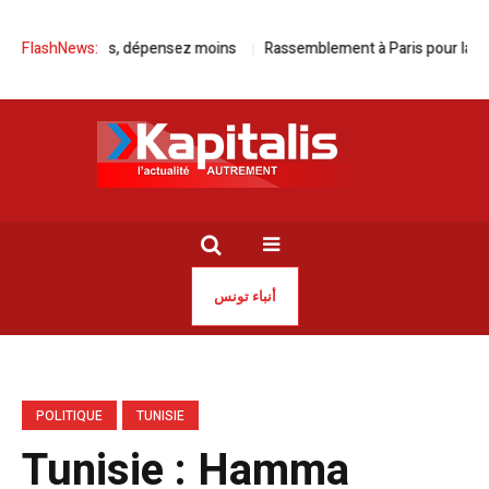
 roulez plus, dépensez moins
FlashNews:
Rassemblement à Paris pour la libérati
أنباء تونس
POLITIQUE
TUNISIE
Tunisie : Hamma