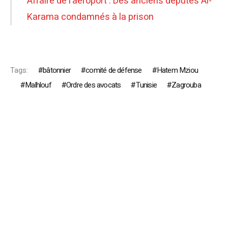
Affaire de l’aéroport : Des anciens députés Al-
Karama condamnés à la prison
Tags:
bâtonnier
comité de défense
Hatem Mziou
Malhlouf
Ordre des avocats
Tunisie
Zagrouba