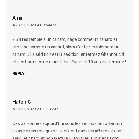
Amir
AVR 21, 2023 AT 9:54AM
« S’il ressemble à un canard, nage comme un canard et
cancane comme un canard, alors c’est probablement un
canard. » La sédition est la sédition, enfermez Ghannouchi
et ses hommes de main. Leur règne de 10 ans est terminé !
REPLY
HatemC
AVR 21, 2023 AT 11:16AM
Ces personnes aujourd’hui sous les verrous ont offert un
visage exécrable quand ils étaient dans les affaires, ils ont
servi leur parti et non la PATRIE, tous les Tunisiens sont