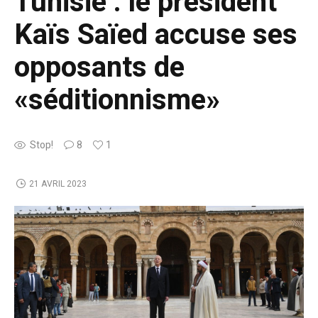
Tunisie : le président
Kaïs Saïed accuse ses
opposants de
«séditionnisme»
Stop!
8
1
21 AVRIL 2023