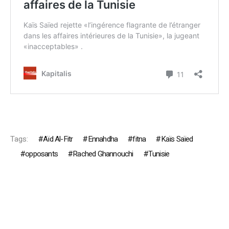
Tags:
Aïd Al-Fitr
Ennahdha
fitna
Kaïs Saïed
opposants
Rached Ghannouchi
Tunisie