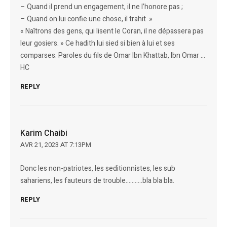
– Quand il prend un engagement, il ne l’honore pas ;
– Quand on lui confie une chose, il trahit »
« Naîtrons des gens, qui lisent le Coran, il ne dépassera pas
leur gosiers. » Ce hadith lui sied si bien à lui et ses
comparses. Paroles du fils de Omar Ibn Khattab, Ibn Omar …
HC
REPLY
Karim Chaibi
AVR 21, 2023 AT 7:13PM
Donc les non-patriotes, les seditionnistes, les sub
sahariens, les fauteurs de trouble………..bla bla bla.
REPLY