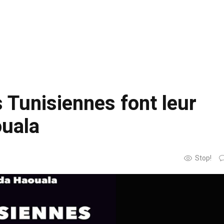
s Tunisiennes font leur
ouala
Stop!