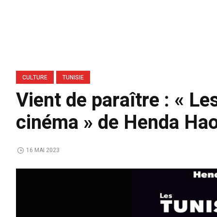
CULTURE
TUNISIE
Vient de paraître : « Le
cinéma » de Henda Ha
16 MAI 2023