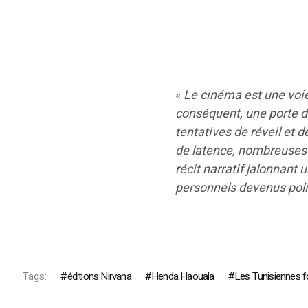
«
Le cinéma est une voie 
conséquent, une porte d
tentatives de réveil et 
de latence, nombreuses 
récit narratif jalonnant
personnels devenus pol
Tags:
éditions Nirvana
Henda Haouala
Les Tunisiennes f