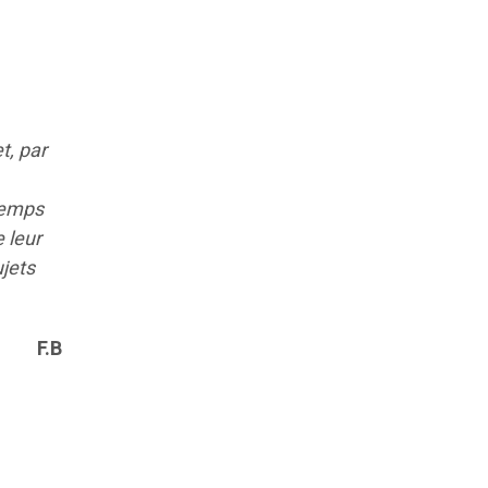
t, par
 temps
 leur
ujets
F.B