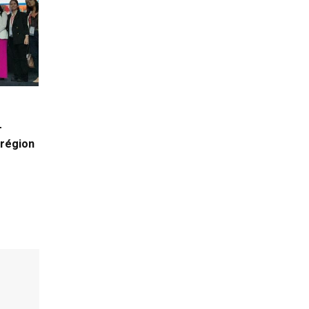
-
 région