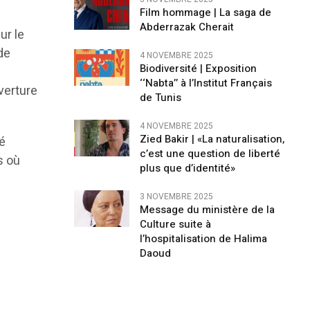
Film hommage | La saga de
Abderrazak Cherait
ur le
de
4 NOVEMBRE 2025
Biodiversité | Exposition
‘‘Nabta’’ à l’Institut Français
verture
de Tunis
4 NOVEMBRE 2025
Zied Bakir | «La naturalisation,
té
c’est une question de liberté
s où
plus que d’identité»
3 NOVEMBRE 2025
Message du ministère de la
Culture suite à
l’hospitalisation de Halima
Daoud