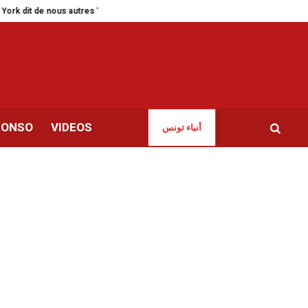
ous autres Tunisiens
Salon du livre d’Alger | Les cagoulards de la censure
CONSO
VIDEOS
أنباء تونس