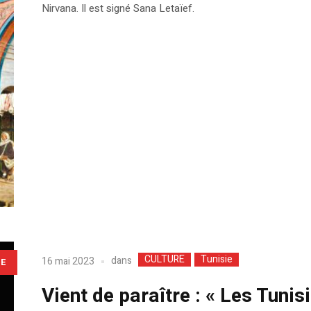
Nirvana. Il est signé Sana Letaïef.
CULTURE
Tunisie
dans
16 mai 2023
LE
Vient de paraître : « Les Tunis