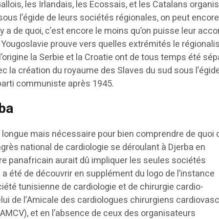
allois, les Irlandais, les Ecossais, et les Catalans organi
ous l’égide de leurs sociétés régionales, on peut encore
 a de quoi, c’est encore le moins qu’on puisse leur accor
la Yougoslavie prouve vers quelles extrémités le régional
’origine la Serbie et la Croatie ont de tous temps été sép
ec la création du royaume des Slaves du sud sous l’égid
u parti communiste après 1945.
rba
n longue mais nécessaire pour bien comprendre de quoi 
ngrès national de cardiologie se déroulant à Djerba en
e panafricain aurait dû impliquer les seules sociétés
 a été de découvrir en supplément du logo de l’instance
ciété tunisienne de cardiologie et de chirurgie cardio-
lui de l’Amicale des cardiologues chirurgiens cardiovasc
(AMCV), et en l’absence de ceux des organisateurs