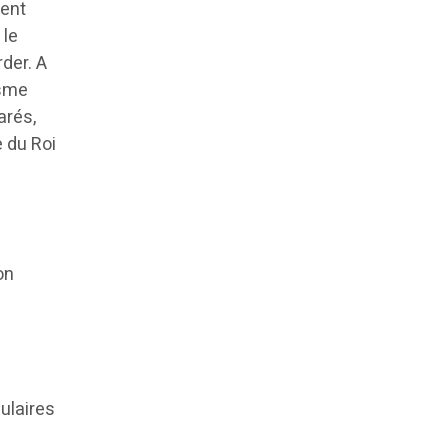
sent
 le
der. A
isme
arés,
e du Roi
on
ulaires