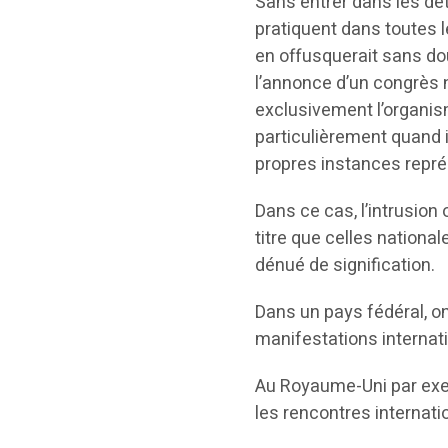
Sans entrer dans les dét
pratiquent dans toutes l
en offusquerait sans dou
l’annonce d’un congrès n
exclusivement l’organism
particulièrement quand i
propres instances repré
Dans ce cas, l’intrusion
titre que celles nationa
dénué de signification.
Dans un pays fédéral, o
manifestations internat
Au Royaume-Uni par exemp
les rencontres internat