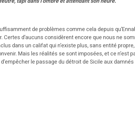
 feutré, tapi dans l’ombre et attendant son heure.
a
suffisamment de problèmes comme cela depuis qu’Enna
oir. Certes d’aucuns considèrent encore que nous ne s
inclus dans un califat qui n’existe plus, sans entité propre, 
convenir. Mais les réalités se sont imposées, et ce n’est p
d’empêcher le passage du détroit de Sicile aux damnés 