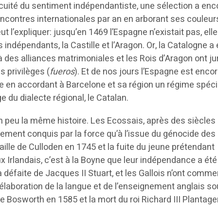
cuité du sentiment indépendantiste, une sélection a enc
encontres internationales par an en arborant ses couleur
 l’expliquer: jusqu’en 1469 l’Espagne n’existait pas, elle
ndépendants, la Castille et l’Aragon. Or, la Catalogne a 
 des alliances matrimoniales et les Rois d’Aragon ont ju
s privilèges (
fueros
). Et de nos jours l’Espagne est enco
te en accordant à Barcelone et sa région un régime spéci
age du dialecte régional, le Catalan.
 peu la même histoire. Les Ecossais, après des siècles
tivement conquis par la force qu’à l’issue du génocide des
aille de Culloden en 1745 et la fuite du jeune prétendant
x Irlandais, c’est à la Boyne que leur indépendance a été
 défaite de Jacques II Stuart, et les Gallois n’ont comm
’élaboration de la langue et de l’enseignement anglais so
de Bosworth en 1585 et la mort du roi Richard III Plantage