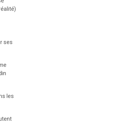
se
éalité)
ar ses
ême
din
ns les
utent