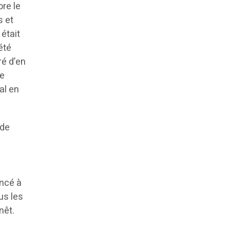
ore le
s et
 était
été
ré d’en
re
al en
 de
encé à
us les
nêt.