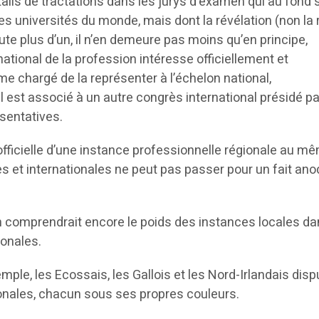
ails de tractations dans les jurys d’examen qui au fond 
es universités du monde, mais dont la révélation (non la r
te plus d’un, il n’en demeure pas moins qu’en principe,
ational de la profession intéresse officiellement et
e chargé de la représenter à l’échelon national,
l est associé à un autre congrès international présidé p
sentatives.
 officielle d’une instance professionnelle régionale au m
les et internationales ne peut pas passer pour un fait ano
n comprendrait encore le poids des instances locales da
ionales.
le, les Ecossais, les Gallois et les Nord-Irlandais disp
ionales, chacun sous ses propres couleurs.