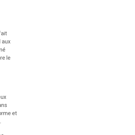
ait
l aux
mmé
re le
eux
dans
orme et
.