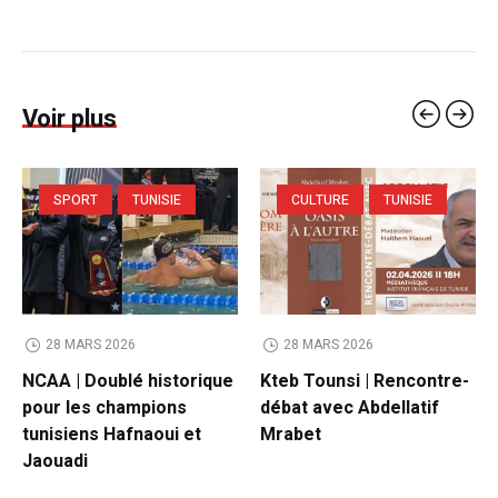
Voir plus
SPORT
TUNISIE
CULTURE
TUNISIE
28 MARS 2026
28 MARS 2026
NCAA | Doublé historique
Kteb Tounsi | Rencontre-
pour les champions
débat avec Abdellatif
tunisiens Hafnaoui et
Mrabet
Jaouadi