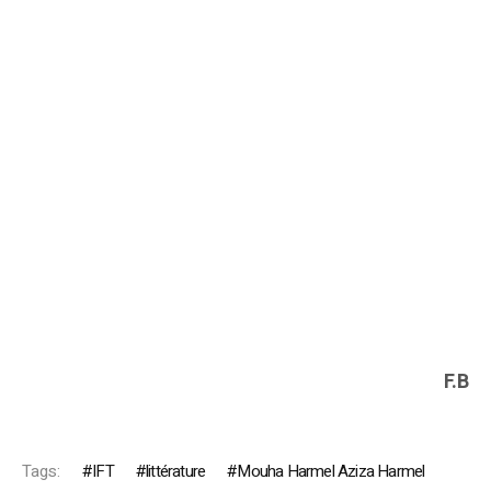
F.B
Tags:
IFT
littérature
Mouha Harmel Aziza Harmel