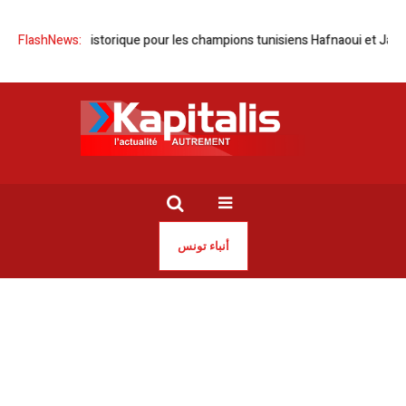
| Doublé historique pour les champions tunisiens Hafnaoui et Jaouadi
FlashNews:
أنباء تونس