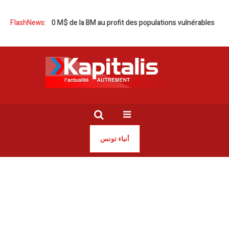
 Prêt de 90 M$ de la BM au profit des populations vulnérables
FlashNews:
La saison
أنباء تونس