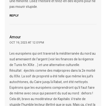
une minorité. Lisez l’histoire et tirez-en des leçons pour ne
pas mourir stupide.
REPLY
Amour
OCT 19, 2023 AT 12:01PM
Les européens qui ont traversé la méditerranée du nord au
sud amenaient de l’argent (voir les finances de la régence
de Tunis fin XIXe …) et une alternative culturelle.
Résultat : éjectés comme des malpropres dans la 2e moitié
du XXe. La soif de propreté a été telle que même les juifs
autochtones, du Caire jusqu’à Rabat, ont été nettoyés.
Espèrons que les européens comprendront qu’il faut faire
de même avec ceux qui passent du sud au nord : dehors !
Cela dit, bravo au modérateur de Kapitalis: il traite de
stupide l’humble lecteur illettré que je suis. Mais ça, c’est la