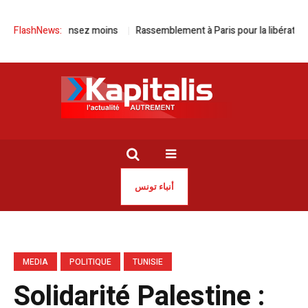
lus, dépensez moins
FlashNews:
Rassemblement à Paris pour la libération de Jao
أنباء تونس
MEDIA
POLITIQUE
TUNISIE
Solidarité Palestine :