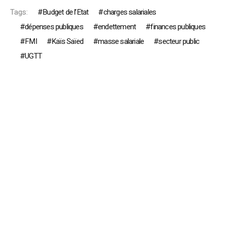
Tags:
Budget de l’Etat
charges salariales
dépenses publiques
endettement
finances publiques
FMI
Kaïs Saïed
masse salariale
secteur public
UGTT