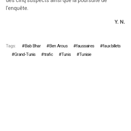
des cinq suspects ainsi que la poursuite de
l’enquête.
Y. N.
Tags:
Bab Bhar
Ben Arous
faussaires
faux billets
Grand-Tunis
trafic
Tunis
Tunisie