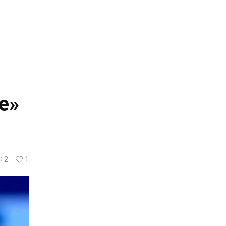
le»
2
1