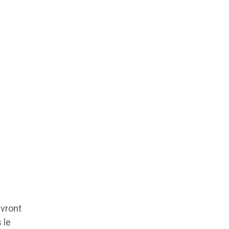
a
ivront
 le