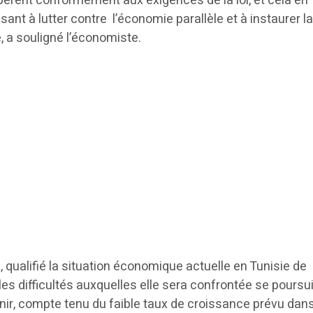
pèrent conformément aux exigences de la loi, et cela en
ant à lutter contre l’économie parallèle et à instaurer l
e, a souligné l’économiste.
, qualifié la situation économique actuelle en Tunisie de
les difficultés auxquelles elle sera confrontée se poursu
nir, compte tenu du faible taux de croissance prévu dans