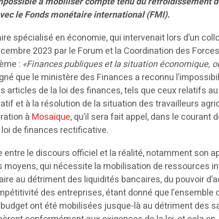
mpossible à mobiliser compte tenu du refroidissement 
avec le Fonds monétaire international (FMI).
ire spécialisé en économie, qui intervenait lors d’un coll
cembre 2023 par le Forum et la Coordination des Force
hème :
«Finances publiques et la situation économique, où
né que le ministère des Finances a reconnu l’impossibil
 articles de la loi des finances, tels que ceux relatifs a
if et à la résolution de la situation des travailleurs agric
aration à
Mosaïque
, qu’il sera fait appel, dans le courant 
loi de finances rectificative.
 entre le discours officiel et la réalité, notamment son a
 moyens, qui nécessite la mobilisation de ressources i
faire au détriment des liquidités bancaires, du pouvoir d’
ompétitivité des entreprises, étant donné que l’ensemble 
 budget ont été mobilisées jusque-là au détriment des sa