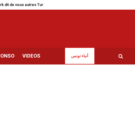
us autres Tunisiens
Salon du livre d’Alger | Les cagoulards de la censure
CONSO
VIDEOS
أنباء تونس