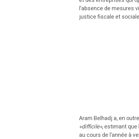
et des entreprises qui o
l’absence de mesures vis
justice fiscale et social
Aram Belhadj a, en outre
«difficile»
, estimant que 
au cours de l’année à ve