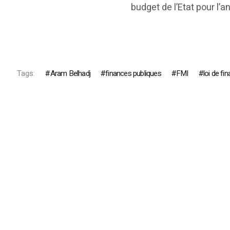
budget de l’Etat pour l’
Tags:
Aram Belhadj
finances publiques
FMI
loi de f