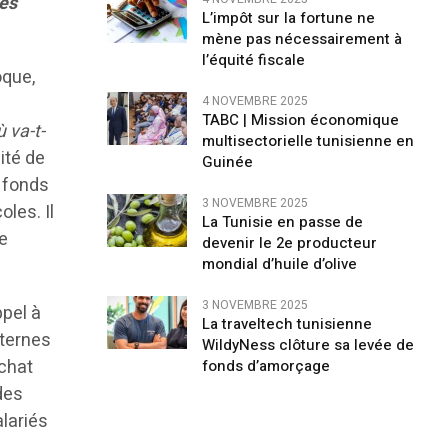
des
L’impôt sur la fortune ne
mène pas nécessairement à
l’équité fiscale
oque,
s
4 NOVEMBRE 2025
TABC | Mission économique
 va-t-
multisectorielle tunisienne en
ité de
Guinée
u fonds
3 NOVEMBRE 2025
oles. Il
La Tunisie en passe de
de
devenir le 2e producteur
mondial d’huile d’olive
3 NOVEMBRE 2025
ppel à
La traveltech tunisienne
nternes
WildyNess clôture sa levée de
achat
fonds d’amorçage
des
lariés