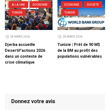
A LA UNE
ECONOMIE
ECONOMIE
SOCIETE
TUNISIE
TUNISIE
28 MARS 2026
28 MARS 2026
Djerba accueille
Tunisie | Prêt de 90 M$
Desertif’actions 2026
de la BM au profit des
dans un contexte de
populations vulnérables
crise climatique
Donnez votre avis