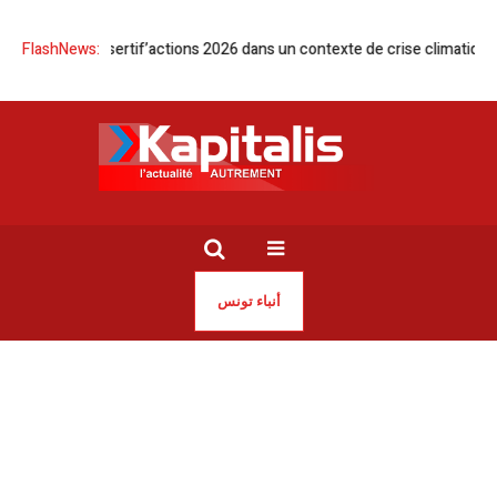
ueille Desertif’actions 2026 dans un contexte de crise climatique
FlashNews:
Tuni
أنباء تونس